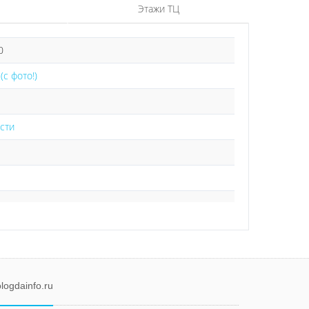
Этажи ТЦ
0
(с фото!)
сти
logdainfo.ru