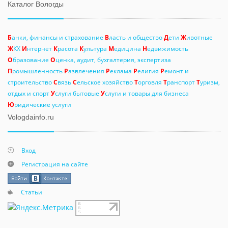
Каталог Вологды
Б
анки, финансы и страхование
В
ласть и общество
Д
ети
Ж
ивотные
Ж
КХ
И
нтернет
К
расота
К
ультура
М
едицина
Н
едвижимость
О
бразование
О
ценка, аудит, бухгалтерия, экспертиза
П
ромышленность
Р
азвлечения
Р
еклама
Р
елигия
Р
емонт и
строительство
С
вязь
С
ельское хозяйство
Т
орговля
Т
ранспорт
Т
уризм,
отдых и спорт
У
слуги бытовые
У
слуги и товары для бизнеса
Ю
ридические услуги
Vologdainfo.ru
Вход
Регистрация на сайте
Статьи