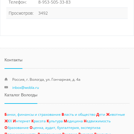
Телефон:
8-953-505-33-83
Просмотров:
3492
Контакты
Россия, г. Вологда, ул. Гончарная, д. 4а
inbox@wobla.ru
Каталог Вологды
Б
анки, финансы и страхование
В
ласть и общество
Д
ети
Ж
ивотные
Ж
КХ
И
нтернет
К
расота
К
ультура
М
едицина
Н
едвижимость
О
бразование
О
ценка, аудит, бухгалтерия, экспертиза