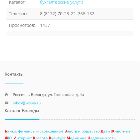
Каталог:
бухгалтерские услуги
Телефон:
8 (8172) 70-23-22, 266-152
Просмотров:
1437
Контакты
Россия, г. Вологда, ул. Гончарная, д. 4а
inbox@wobla.ru
Каталог Вологды
Б
анки, финансы и страхование
В
ласть и общество
Д
ети
Ж
ивотные
Ж
КХ
И
нтернет
К
расота
К
ультура
М
едицина
Н
едвижимость