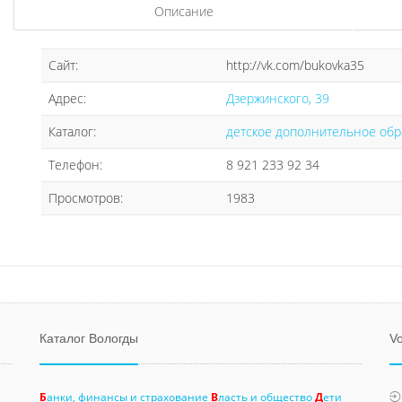
Описание
Сайт:
http://vk.com/bukovka35
Адрес:
Дзержинского, 39
Каталог:
детское дополнительное обр
Телефон:
8 921 233 92 34
Просмотров:
1983
Каталог Вологды
Vo
Б
анки, финансы и страхование
В
ласть и общество
Д
ети