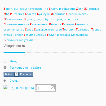
Б
анки, финансы и страхование
В
ласть и общество
Д
ети
Ж
ивотные
Ж
КХ
И
нтернет
К
расота
К
ультура
М
едицина
Н
едвижимость
О
бразование
О
ценка, аудит, бухгалтерия, экспертиза
П
ромышленность
Р
азвлечения
Р
еклама
Р
елигия
Р
емонт и
строительство
С
вязь
С
ельское хозяйство
Т
орговля
Т
ранспорт
Т
уризм,
отдых и спорт
У
слуги бытовые
У
слуги и товары для бизнеса
Ю
ридические услуги
Vologdainfo.ru
Вход
Регистрация на сайте
Статьи