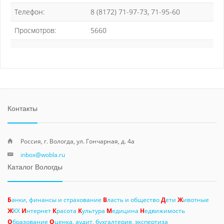
Телефон:
8 (8172) 71-97-73, 71-95-60
Просмотров:
5660
Контакты
Россия, г. Вологда, ул. Гончарная, д. 4а
inbox@wobla.ru
Каталог Вологды
Б
анки, финансы и страхование
В
ласть и общество
Д
ети
Ж
ивотные
Ж
КХ
И
нтернет
К
расота
К
ультура
М
едицина
Н
едвижимость
О
бразование
О
ценка, аудит, бухгалтерия, экспертиза