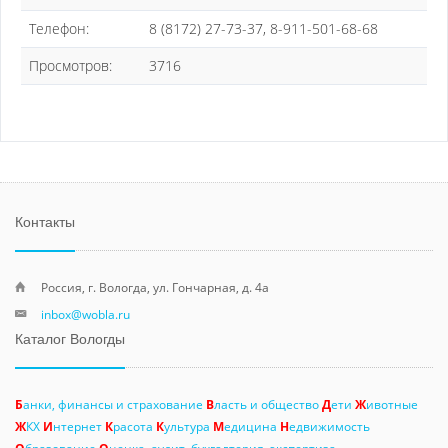
Телефон:
8 (8172) 27-73-37, 8-911-501-68-68
Просмотров:
3716
Контакты
Россия, г. Вологда, ул. Гончарная, д. 4а
inbox@wobla.ru
Каталог Вологды
Б
анки, финансы и страхование
В
ласть и общество
Д
ети
Ж
ивотные
Ж
КХ
И
нтернет
К
расота
К
ультура
М
едицина
Н
едвижимость