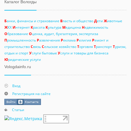
Каталог Вологды
Б
анки, финансы и страхование
В
ласть и общество
Д
ети
Ж
ивотные
Ж
КХ
И
нтернет
К
расота
К
ультура
М
едицина
Н
едвижимость
О
бразование
О
ценка, аудит, бухгалтерия, экспертиза
П
ромышленность
Р
азвлечения
Р
еклама
Р
елигия
Р
емонт и
строительство
С
вязь
С
ельское хозяйство
Т
орговля
Т
ранспорт
Т
уризм,
отдых и спорт
У
слуги бытовые
У
слуги и товары для бизнеса
Ю
ридические услуги
Vologdainfo.ru
Вход
Регистрация на сайте
Статьи