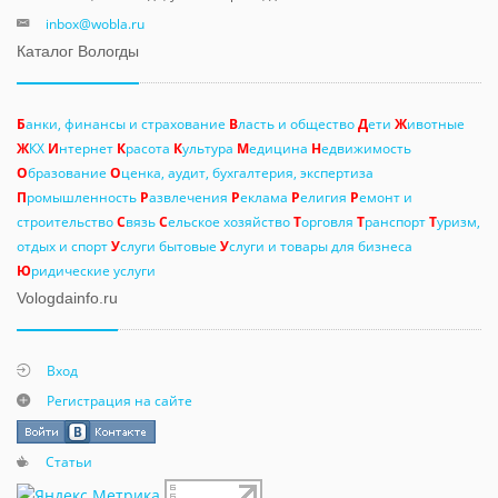
inbox@wobla.ru
Каталог Вологды
Б
анки, финансы и страхование
В
ласть и общество
Д
ети
Ж
ивотные
Ж
КХ
И
нтернет
К
расота
К
ультура
М
едицина
Н
едвижимость
О
бразование
О
ценка, аудит, бухгалтерия, экспертиза
П
ромышленность
Р
азвлечения
Р
еклама
Р
елигия
Р
емонт и
строительство
С
вязь
С
ельское хозяйство
Т
орговля
Т
ранспорт
Т
уризм,
отдых и спорт
У
слуги бытовые
У
слуги и товары для бизнеса
Ю
ридические услуги
Vologdainfo.ru
Вход
Регистрация на сайте
Статьи