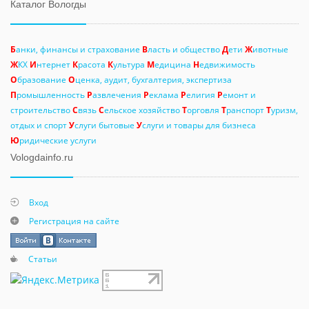
Каталог Вологды
Б
анки, финансы и страхование
В
ласть и общество
Д
ети
Ж
ивотные
Ж
КХ
И
нтернет
К
расота
К
ультура
М
едицина
Н
едвижимость
О
бразование
О
ценка, аудит, бухгалтерия, экспертиза
П
ромышленность
Р
азвлечения
Р
еклама
Р
елигия
Р
емонт и
строительство
С
вязь
С
ельское хозяйство
Т
орговля
Т
ранспорт
Т
уризм,
отдых и спорт
У
слуги бытовые
У
слуги и товары для бизнеса
Ю
ридические услуги
Vologdainfo.ru
Вход
Регистрация на сайте
Статьи