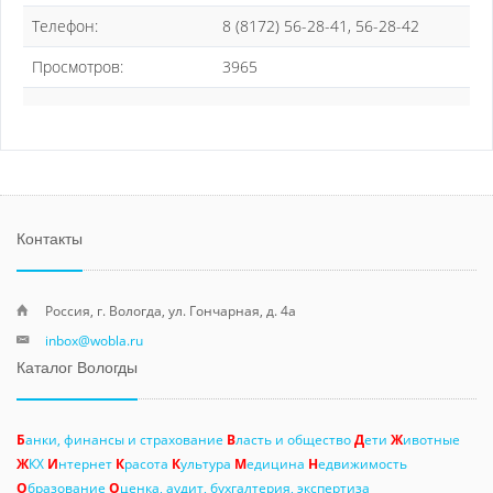
Телефон:
8 (8172) 56-28-41, 56-28-42
Просмотров:
3965
Контакты
Россия, г. Вологда, ул. Гончарная, д. 4а
inbox@wobla.ru
Каталог Вологды
Б
анки, финансы и страхование
В
ласть и общество
Д
ети
Ж
ивотные
Ж
КХ
И
нтернет
К
расота
К
ультура
М
едицина
Н
едвижимость
О
бразование
О
ценка, аудит, бухгалтерия, экспертиза