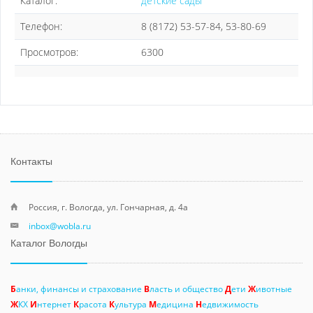
Каталог:
детские сады
Телефон:
8 (8172) 53-57-84, 53-80-69
Просмотров:
6300
Контакты
Россия, г. Вологда, ул. Гончарная, д. 4а
inbox@wobla.ru
Каталог Вологды
Б
анки, финансы и страхование
В
ласть и общество
Д
ети
Ж
ивотные
Ж
КХ
И
нтернет
К
расота
К
ультура
М
едицина
Н
едвижимость