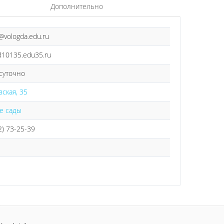
Дополнительно
vologda.edu.ru
/d10135.edu35.ru
суточно
ская, 35
е сады
2) 73-25-39