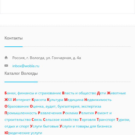
Контакты
Россия, г. Вологда, ул. Гончарная, д. 4а
inbox@wobla.ru
Каталог Вологды
Б
анки, финансы и страхование
В
ласть и общество
Д
ети
Ж
ивотные
Ж
КХ
И
нтернет
К
расота
К
ультура
М
едицина
Н
едвижимость
О
бразование
О
ценка, аудит, бухгалтерия, экспертиза
П
ромышленность
Р
азвлечения
Р
еклама
Р
елигия
Р
емонт и
строительство
С
вязь
С
ельское хозяйство
Т
орговля
Т
ранспорт
Т
уризм,
отдых и спорт
У
слуги бытовые
У
слуги и товары для бизнеса
Ю
ридические услуги