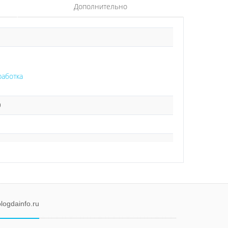
Дополнительно
работка
9
logdainfo.ru