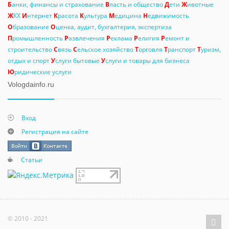
Б
анки, финансы и страхование
В
ласть и общество
Д
ети
Ж
ивотные
Ж
КХ
И
нтернет
К
расота
К
ультура
М
едицина
Н
едвижимость
О
бразование
О
ценка, аудит, бухгалтерия, экспертиза
П
ромышленность
Р
азвлечения
Р
еклама
Р
елигия
Р
емонт и
строительство
С
вязь
С
ельское хозяйство
Т
орговля
Т
ранспорт
Т
уризм,
отдых и спорт
У
слуги бытовые
У
слуги и товары для бизнеса
Ю
ридические услуги
Vologdainfo.ru
Вход
Регистрация на сайте
Статьи
© 2010 - 2021