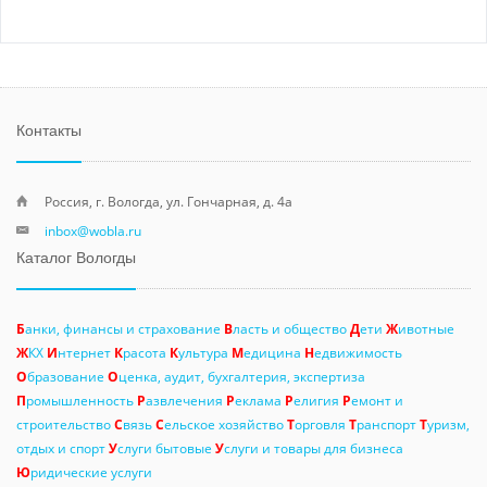
Контакты
Россия, г. Вологда, ул. Гончарная, д. 4а
inbox@wobla.ru
Каталог Вологды
Б
анки, финансы и страхование
В
ласть и общество
Д
ети
Ж
ивотные
Ж
КХ
И
нтернет
К
расота
К
ультура
М
едицина
Н
едвижимость
О
бразование
О
ценка, аудит, бухгалтерия, экспертиза
П
ромышленность
Р
азвлечения
Р
еклама
Р
елигия
Р
емонт и
строительство
С
вязь
С
ельское хозяйство
Т
орговля
Т
ранспорт
Т
уризм,
отдых и спорт
У
слуги бытовые
У
слуги и товары для бизнеса
Ю
ридические услуги