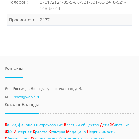
Телефон:
8 (8172) 21-85-54, 8-921-531-00-24, 8-921-
148-60-44
Просмотров:
2477
Контакты
Россия, г. Вологда, ул. Гончарная, д. 4а
inbox@wobla.ru
Каталог Вологды
Б
анки, финансы и страхование
В
ласть и общество
Д
ети
Ж
ивотные
Ж
КХ
И
нтернет
К
расота
К
ультура
М
едицина
Н
едвижимость
О
бразование
О
ценка, аудит, бухгалтерия, экспертиза