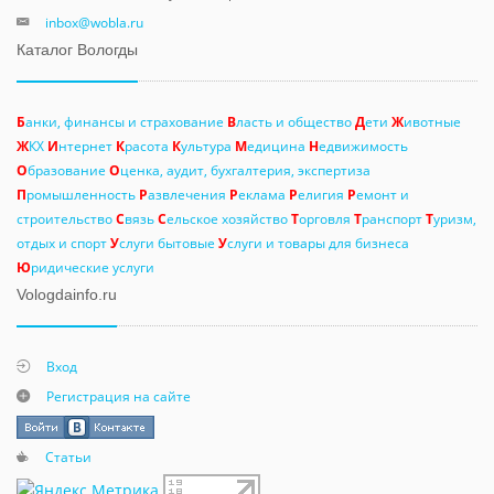
inbox@wobla.ru
Каталог Вологды
Б
анки, финансы и страхование
В
ласть и общество
Д
ети
Ж
ивотные
Ж
КХ
И
нтернет
К
расота
К
ультура
М
едицина
Н
едвижимость
О
бразование
О
ценка, аудит, бухгалтерия, экспертиза
П
ромышленность
Р
азвлечения
Р
еклама
Р
елигия
Р
емонт и
строительство
С
вязь
С
ельское хозяйство
Т
орговля
Т
ранспорт
Т
уризм,
отдых и спорт
У
слуги бытовые
У
слуги и товары для бизнеса
Ю
ридические услуги
Vologdainfo.ru
Вход
Регистрация на сайте
Статьи