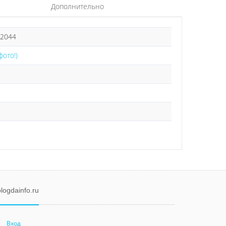
Дополнительно
32044
фото!)
ы
logdainfo.ru
Вход