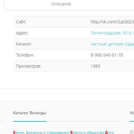
Описание
Сайт:
http://vk.com/club302
Адрес:
Ленинградская, 93 (с 
Каталог:
частные детские сад
Телефон:
8-900-549-01-70
Просмотров:
1383
Каталог Вологды
Vo
Б
анки, финансы и страхование
В
ласть и общество
Д
ети