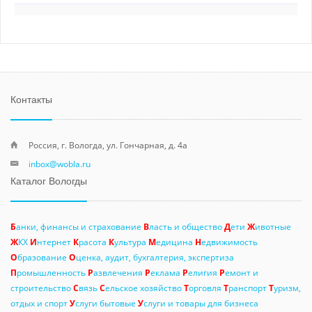
Контакты
Россия, г. Вологда, ул. Гончарная, д. 4а
inbox@wobla.ru
Каталог Вологды
Б
анки, финансы и страхование
В
ласть и общество
Д
ети
Ж
ивотные
Ж
КХ
И
нтернет
К
расота
К
ультура
М
едицина
Н
едвижимость
О
бразование
О
ценка, аудит, бухгалтерия, экспертиза
П
ромышленность
Р
азвлечения
Р
еклама
Р
елигия
Р
емонт и
строительство
С
вязь
С
ельское хозяйство
Т
орговля
Т
ранспорт
Т
уризм,
отдых и спорт
У
слуги бытовые
У
слуги и товары для бизнеса