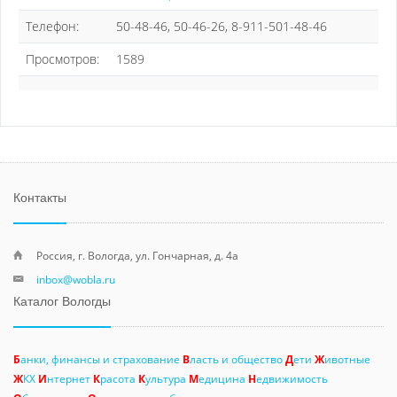
Телефон:
50-48-46, 50-46-26, 8-911-501-48-46
Просмотров:
1589
Контакты
Россия, г. Вологда, ул. Гончарная, д. 4а
inbox@wobla.ru
Каталог Вологды
Б
анки, финансы и страхование
В
ласть и общество
Д
ети
Ж
ивотные
Ж
КХ
И
нтернет
К
расота
К
ультура
М
едицина
Н
едвижимость