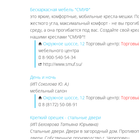
Бескаркасная мебель "СМУФ"
это яркие, комфортные, мобильные кресла-мешки. П
жесткого угла, максимальный комфорт - не вы прог
среду, а она прогибается под вас. Создайте свой кре
нашими креслами "СМУФ"!!
Окружное шоссе, 12
Торговый центр:
Торговы
мебельного центра
8-900-540-54-34
http://www.smuf.su/
День и ночь
(ИП Соколова Ю. А.)
мебельный салон
Окружное шоссе, 12
Торговый центр:
Торговы
8 (8172) 50-08-91
Крепкий орешек - стальные двери
(ИП Белоярова Татьяна Юрьевна)
Стальные двери. Двери в загородный дом. Противо
двери. Собственное производство г. Череповец