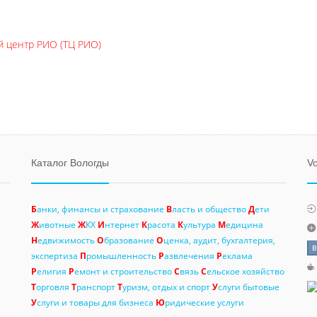
й центр РИО (ТЦ РИО)
Каталог Вологды
Vo
Б
анки, финансы и страхование
В
ласть и общество
Д
ети
Ж
ивотные
Ж
КХ
И
нтернет
К
расота
К
ультура
М
едицина
Н
едвижимость
О
бразование
О
ценка, аудит, бухгалтерия,
экспертиза
П
ромышленность
Р
азвлечения
Р
еклама
Р
елигия
Р
емонт и строительство
С
вязь
С
ельское хозяйство
Т
орговля
Т
ранспорт
Т
уризм, отдых и спорт
У
слуги бытовые
У
слуги и товары для бизнеса
Ю
ридические услуги