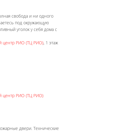
олная свобода и ни одного
ибаетесь под окружающую
ативный уголок у себя дома с
й центр РИО (ТЦ РИО)
, 1 этаж
й центр РИО (ТЦ РИО)
пожарные двери. Технические