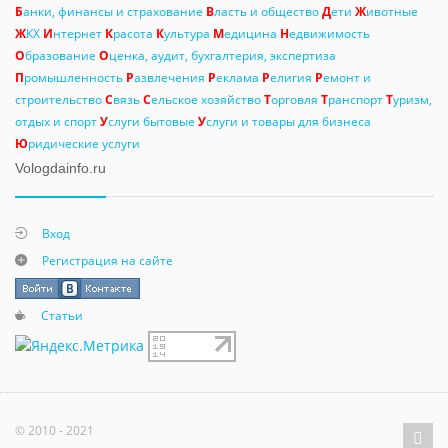
Б
анки, финансы и страхование
В
ласть и общество
Д
ети
Ж
ивотные
Ж
КХ
И
нтернет
К
расота
К
ультура
М
едицина
Н
едвижимость
О
бразование
О
ценка, аудит, бухгалтерия, экспертиза
П
ромышленность
Р
азвлечения
Р
еклама
Р
елигия
Р
емонт и
строительство
С
вязь
С
ельское хозяйство
Т
орговля
Т
ранспорт
Т
уризм,
отдых и спорт
У
слуги бытовые
У
слуги и товары для бизнеса
Ю
ридические услуги
Vologdainfo.ru
Вход
Регистрация на сайте
Статьи
© 2010 - 2021