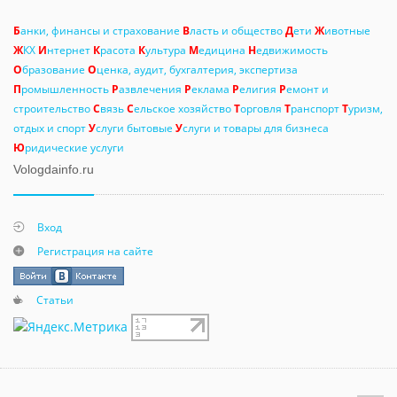
Б
анки, финансы и страхование
В
ласть и общество
Д
ети
Ж
ивотные
Ж
КХ
И
нтернет
К
расота
К
ультура
М
едицина
Н
едвижимость
О
бразование
О
ценка, аудит, бухгалтерия, экспертиза
П
ромышленность
Р
азвлечения
Р
еклама
Р
елигия
Р
емонт и
строительство
С
вязь
С
ельское хозяйство
Т
орговля
Т
ранспорт
Т
уризм,
отдых и спорт
У
слуги бытовые
У
слуги и товары для бизнеса
Ю
ридические услуги
Vologdainfo.ru
Вход
Регистрация на сайте
Статьи