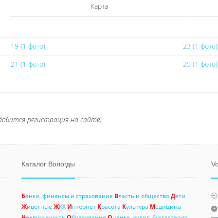
Карта
19 (1 фото)
23 (1 фото)
21 (1 фото)
25 (1 фото)
добится регистрация на сайте)
Каталог Вологды
Vo
Б
анки, финансы и страхование
В
ласть и общество
Д
ети
Ж
ивотные
Ж
КХ
И
нтернет
К
расота
К
ультура
М
едицина
Н
едвижимость
О
бразование
О
ценка, аудит, бухгалтерия,