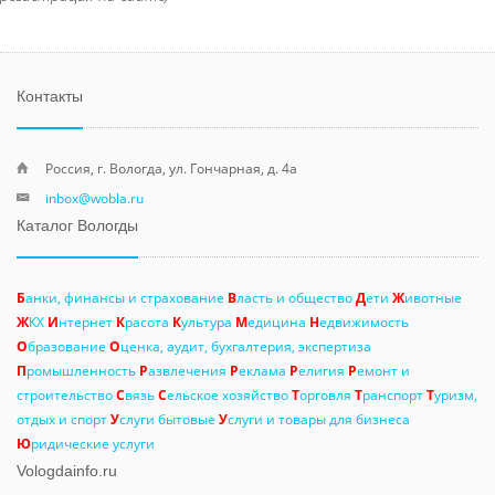
Контакты
Россия, г. Вологда, ул. Гончарная, д. 4а
inbox@wobla.ru
Каталог Вологды
Б
анки, финансы и страхование
В
ласть и общество
Д
ети
Ж
ивотные
Ж
КХ
И
нтернет
К
расота
К
ультура
М
едицина
Н
едвижимость
О
бразование
О
ценка, аудит, бухгалтерия, экспертиза
П
ромышленность
Р
азвлечения
Р
еклама
Р
елигия
Р
емонт и
строительство
С
вязь
С
ельское хозяйство
Т
орговля
Т
ранспорт
Т
уризм,
отдых и спорт
У
слуги бытовые
У
слуги и товары для бизнеса
Ю
ридические услуги
Vologdainfo.ru