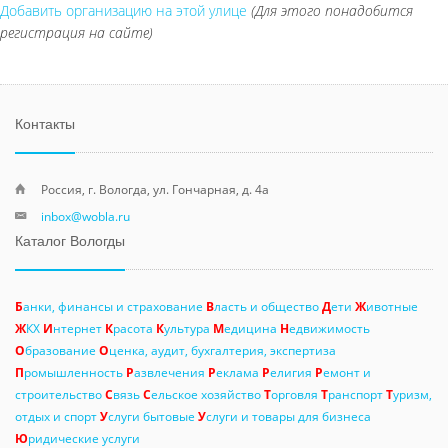
Добавить организацию на этой улице
(Для этого понадобится
регистрация на сайте)
Контакты
Россия, г. Вологда, ул. Гончарная, д. 4а
inbox@wobla.ru
Каталог Вологды
Б
анки, финансы и страхование
В
ласть и общество
Д
ети
Ж
ивотные
Ж
КХ
И
нтернет
К
расота
К
ультура
М
едицина
Н
едвижимость
О
бразование
О
ценка, аудит, бухгалтерия, экспертиза
П
ромышленность
Р
азвлечения
Р
еклама
Р
елигия
Р
емонт и
строительство
С
вязь
С
ельское хозяйство
Т
орговля
Т
ранспорт
Т
уризм,
отдых и спорт
У
слуги бытовые
У
слуги и товары для бизнеса
Ю
ридические услуги