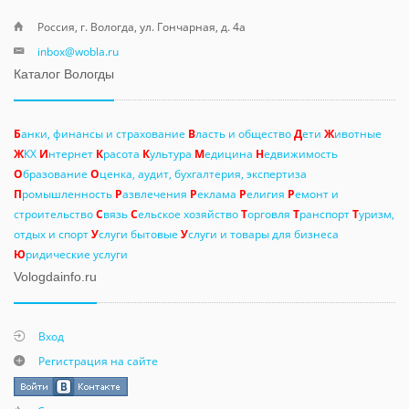
Россия, г. Вологда, ул. Гончарная, д. 4а
inbox@wobla.ru
Каталог Вологды
Б
анки, финансы и страхование
В
ласть и общество
Д
ети
Ж
ивотные
Ж
КХ
И
нтернет
К
расота
К
ультура
М
едицина
Н
едвижимость
О
бразование
О
ценка, аудит, бухгалтерия, экспертиза
П
ромышленность
Р
азвлечения
Р
еклама
Р
елигия
Р
емонт и
строительство
С
вязь
С
ельское хозяйство
Т
орговля
Т
ранспорт
Т
уризм,
отдых и спорт
У
слуги бытовые
У
слуги и товары для бизнеса
Ю
ридические услуги
Vologdainfo.ru
Вход
Регистрация на сайте