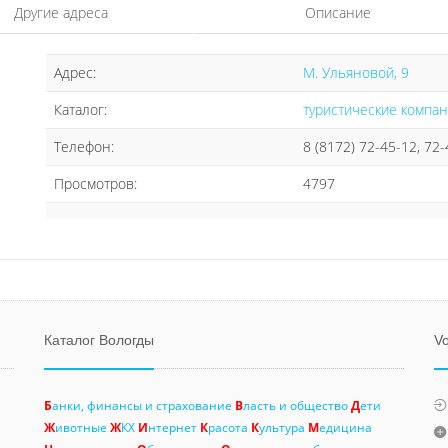
Другие адреса
Описание
Адрес:
М. Ульяновой, 9
Каталог:
туристические компа
Телефон:
8 (8172) 72-45-12, 72
Просмотров:
4797
Каталог Вологды
Vo
Б
анки, финансы и страхование
В
ласть и общество
Д
ети
Ж
ивотные
Ж
КХ
И
нтернет
К
расота
К
ультура
М
едицина