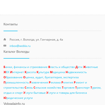
Контакты
Россия, г. Вологда, ул. Гончарная, д. 4а
inbox@wobla.ru
Каталог Вологды
Б
анки, финансы и страхование
В
ласть и общество
Д
ети
Ж
ивотные
Ж
КХ
И
нтернет
К
расота
К
ультура
М
едицина
Н
едвижимость
О
бразование
О
ценка, аудит, бухгалтерия, экспертиза
П
ромышленность
Р
азвлечения
Р
еклама
Р
елигия
Р
емонт и
строительство
С
вязь
С
ельское хозяйство
Т
орговля
Т
ранспорт
Т
уризм,
отдых и спорт
У
слуги бытовые
У
слуги и товары для бизнеса
Ю
ридические услуги
Vologdainfo.ru