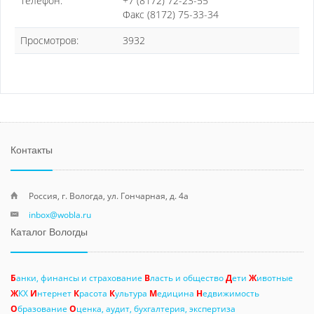
Телефон:
+7 (8172) 72-23-55
Факс (8172) 75-33-34
Просмотров:
3932
Контакты
Россия, г. Вологда, ул. Гончарная, д. 4а
inbox@wobla.ru
Каталог Вологды
Б
анки, финансы и страхование
В
ласть и общество
Д
ети
Ж
ивотные
Ж
КХ
И
нтернет
К
расота
К
ультура
М
едицина
Н
едвижимость
О
бразование
О
ценка, аудит, бухгалтерия, экспертиза