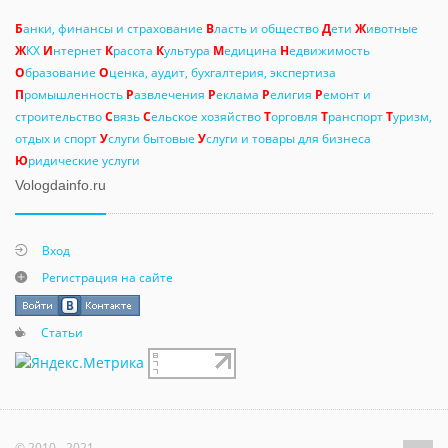
Б
анки, финансы и страхование
В
ласть и общество
Д
ети
Ж
ивотные
Ж
КХ
И
нтернет
К
расота
К
ультура
М
едицина
Н
едвижимость
О
бразование
О
ценка, аудит, бухгалтерия, экспертиза
П
ромышленность
Р
азвлечения
Р
еклама
Р
елигия
Р
емонт и
строительство
С
вязь
С
ельское хозяйство
Т
орговля
Т
ранспорт
Т
уризм,
отдых и спорт
У
слуги бытовые
У
слуги и товары для бизнеса
Ю
ридические услуги
Vologdainfo.ru
Вход
Регистрация на сайте
Статьи
© 2010 - 2021