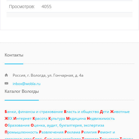
Просмотров:
4055
Контакты
Россия, г. Вологда, ул. Гончарная, д. 4а
inbox@wobla.ru
Каталог Вологды
Б
анки, финансы и страхование
В
ласть и общество
Д
ети
Ж
ивотные
Ж
КХ
И
нтернет
К
расота
К
ультура
М
едицина
Н
едвижимость
О
бразование
О
ценка, аудит, бухгалтерия, экспертиза
П
ромышленность
Р
азвлечения
Р
еклама
Р
елигия
Р
емонт и
строительство
С
вязь
С
ельское хозяйство
Т
орговля
Т
ранспорт
Т
уризм,