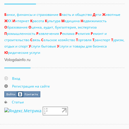
Б
анки, финансы и страхование
В
ласть и общество
Д
ети
Ж
ивотные
Ж
КХ
И
нтернет
К
расота
К
ультура
М
едицина
Н
едвижимость
О
бразование
О
ценка, аудит, бухгалтерия, экспертиза
П
ромышленность
Р
азвлечения
Р
еклама
Р
елигия
Р
емонт и
строительство
С
вязь
С
ельское хозяйство
Т
орговля
Т
ранспорт
Т
уризм,
отдых и спорт
У
слуги бытовые
У
слуги и товары для бизнеса
Ю
ридические услуги
Vologdainfo.ru
Вход
Регистрация на сайте
Статьи