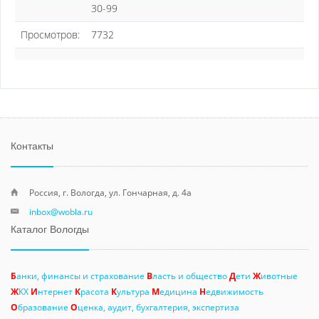
30-99
Просмотров:
7732
Контакты
Россия, г. Вологда, ул. Гончарная, д. 4а
inbox@wobla.ru
Каталог Вологды
Б
анки, финансы и страхование
В
ласть и общество
Д
ети
Ж
ивотные
Ж
КХ
И
нтернет
К
расота
К
ультура
М
едицина
Н
едвижимость
О
бразование
О
ценка, аудит, бухгалтерия, экспертиза