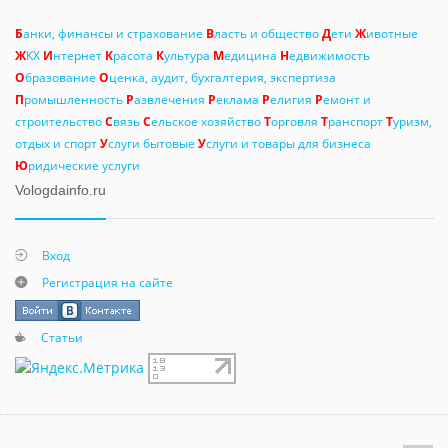
Б
анки, финансы и страхование
В
ласть и общество
Д
ети
Ж
ивотные
Ж
КХ
И
нтернет
К
расота
К
ультура
М
едицина
Н
едвижимость
О
бразование
О
ценка, аудит, бухгалтерия, экспертиза
П
ромышленность
Р
азвлечения
Р
еклама
Р
елигия
Р
емонт и
строительство
С
вязь
С
ельское хозяйство
Т
орговля
Т
ранспорт
Т
уризм,
отдых и спорт
У
слуги бытовые
У
слуги и товары для бизнеса
Ю
ридические услуги
Vologdainfo.ru
Вход
Регистрация на сайте
Статьи