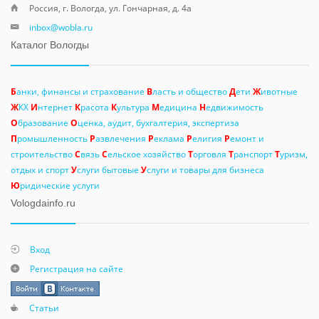
Россия, г. Вологда, ул. Гончарная, д. 4а
inbox@wobla.ru
Каталог Вологды
Б
анки, финансы и страхование
В
ласть и общество
Д
ети
Ж
ивотные
Ж
КХ
И
нтернет
К
расота
К
ультура
М
едицина
Н
едвижимость
О
бразование
О
ценка, аудит, бухгалтерия, экспертиза
П
ромышленность
Р
азвлечения
Р
еклама
Р
елигия
Р
емонт и
строительство
С
вязь
С
ельское хозяйство
Т
орговля
Т
ранспорт
Т
уризм,
отдых и спорт
У
слуги бытовые
У
слуги и товары для бизнеса
Ю
ридические услуги
Vologdainfo.ru
Вход
Регистрация на сайте
Статьи