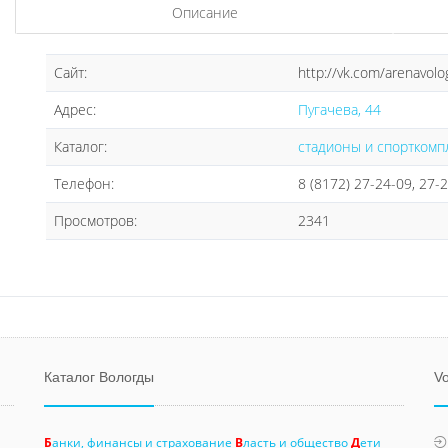
Описание
Сайт:
http://vk.com/arenavolo
Адрес:
Пугачева, 44
Каталог:
стадионы и спорткомп
Телефон:
8 (8172) 27-24-09, 27-
Просмотров:
2341
Каталог Вологды
Vo
Б
анки, финансы и страхование
В
ласть и общество
Д
ети