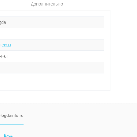
Дополнительно
gda
лексы
24-61
logdainfo.ru
Вход