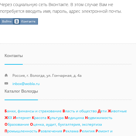
Через социальную сеть Вконтакте. В этом случае Вам не
потребуется вводить имя, пароль, адрес электронной почты.
Контакты
Россия, г. Вологда, ул. Гончарная, д. 4а
inbox@wobla.ru
Каталог Вологды
Б
анки, финансы и страхование
В
ласть и общество
Д
ети
Ж
ивотные
Ж
КХ
И
нтернет
К
расота
К
ультура
М
едицина
Н
едвижимость
О
бразование
О
ценка, аудит, бухгалтерия, экспертиза
П
ромышленность
Р
азвлечения
Р
еклама
Р
елигия
Р
емонт и