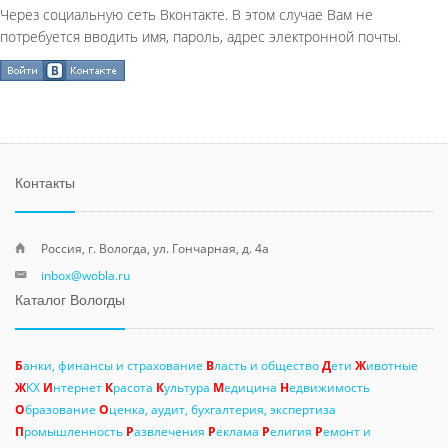
Через социальную сеть Вконтакте. В этом случае Вам не
потребуется вводить имя, пароль, адрес электронной почты.
Контакты
Россия, г. Вологда, ул. Гончарная, д. 4а
inbox@wobla.ru
Каталог Вологды
Б
анки, финансы и страхование
В
ласть и общество
Д
ети
Ж
ивотные
Ж
КХ
И
нтернет
К
расота
К
ультура
М
едицина
Н
едвижимость
О
бразование
О
ценка, аудит, бухгалтерия, экспертиза
П
ромышленность
Р
азвлечения
Р
еклама
Р
елигия
Р
емонт и