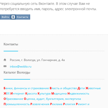
Через социальную сеть Вконтакте. В этом случае Вам не
потребуется вводить имя, пароль, адрес электронной почты.
Контакты
Россия, г. Вологда, ул. Гончарная, д. 4а
inbox@wobla.ru
Каталог Вологды
Б
анки, финансы и страхование
В
ласть и общество
Д
ети
Ж
ивотные
Ж
КХ
И
нтернет
К
расота
К
ультура
М
едицина
Н
едвижимость
О
бразование
О
ценка, аудит, бухгалтерия, экспертиза
П
ромышленность
Р
азвлечения
Р
еклама
Р
елигия
Р
емонт и