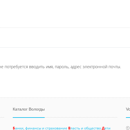
не потребуется вводить имя, пароль, адрес электронной почты.
Каталог Вологды
Vo
Б
анки, финансы и страхование
В
ласть и общество
Д
ети