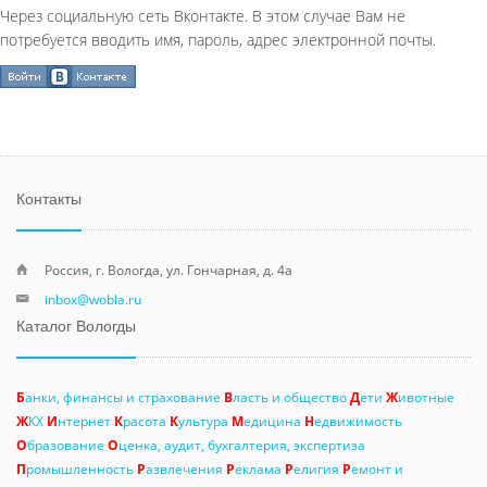
Через социальную сеть Вконтакте. В этом случае Вам не
потребуется вводить имя, пароль, адрес электронной почты.
Контакты
Россия, г. Вологда, ул. Гончарная, д. 4а
inbox@wobla.ru
Каталог Вологды
Б
анки, финансы и страхование
В
ласть и общество
Д
ети
Ж
ивотные
Ж
КХ
И
нтернет
К
расота
К
ультура
М
едицина
Н
едвижимость
О
бразование
О
ценка, аудит, бухгалтерия, экспертиза
П
ромышленность
Р
азвлечения
Р
еклама
Р
елигия
Р
емонт и