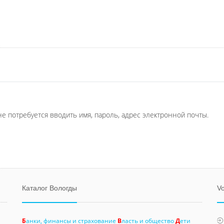
не потребуется вводить имя, пароль, адрес электронной почты.
Каталог Вологды
Vo
Б
анки, финансы и страхование
В
ласть и общество
Д
ети