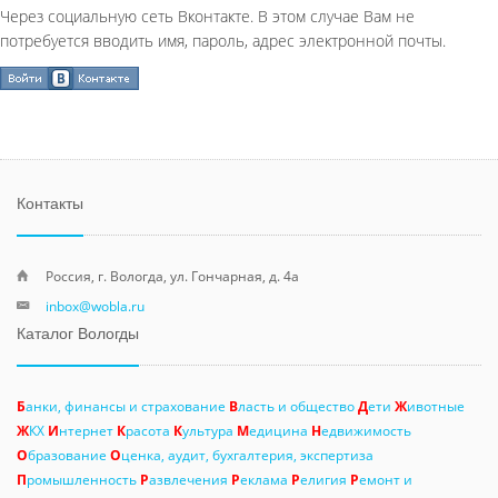
Через социальную сеть Вконтакте. В этом случае Вам не
потребуется вводить имя, пароль, адрес электронной почты.
Контакты
Россия, г. Вологда, ул. Гончарная, д. 4а
inbox@wobla.ru
Каталог Вологды
Б
анки, финансы и страхование
В
ласть и общество
Д
ети
Ж
ивотные
Ж
КХ
И
нтернет
К
расота
К
ультура
М
едицина
Н
едвижимость
О
бразование
О
ценка, аудит, бухгалтерия, экспертиза
П
ромышленность
Р
азвлечения
Р
еклама
Р
елигия
Р
емонт и