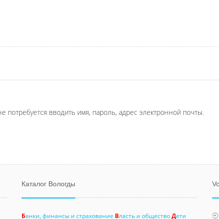
не потребуется вводить имя, пароль, адрес электронной почты.
Каталог Вологды
Vo
Б
анки, финансы и страхование
В
ласть и общество
Д
ети