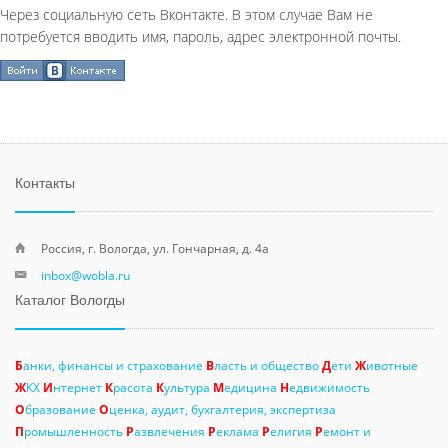
Через социальную сеть Вконтакте. В этом случае Вам не
потребуется вводить имя, пароль, адрес электронной почты.
Контакты
Россия, г. Вологда, ул. Гончарная, д. 4а
inbox@wobla.ru
Каталог Вологды
Б
анки, финансы и страхование
В
ласть и общество
Д
ети
Ж
ивотные
Ж
КХ
И
нтернет
К
расота
К
ультура
М
едицина
Н
едвижимость
О
бразование
О
ценка, аудит, бухгалтерия, экспертиза
П
ромышленность
Р
азвлечения
Р
еклама
Р
елигия
Р
емонт и