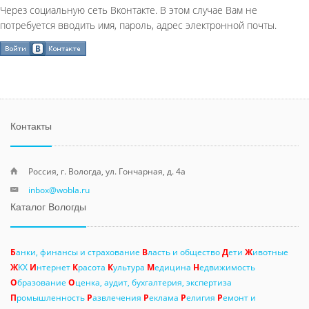
Через социальную сеть Вконтакте. В этом случае Вам не
потребуется вводить имя, пароль, адрес электронной почты.
Контакты
Россия, г. Вологда, ул. Гончарная, д. 4а
inbox@wobla.ru
Каталог Вологды
Б
анки, финансы и страхование
В
ласть и общество
Д
ети
Ж
ивотные
Ж
КХ
И
нтернет
К
расота
К
ультура
М
едицина
Н
едвижимость
О
бразование
О
ценка, аудит, бухгалтерия, экспертиза
П
ромышленность
Р
азвлечения
Р
еклама
Р
елигия
Р
емонт и